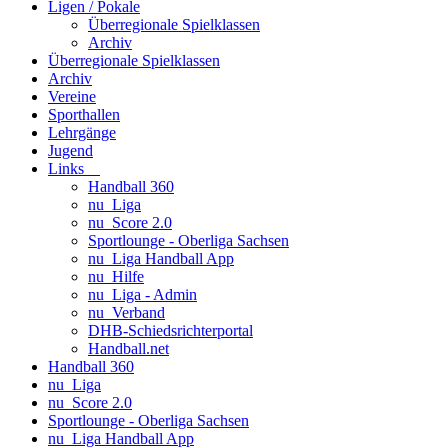
Ligen / Pokale
Überregionale Spielklassen
Archiv
Überregionale Spielklassen
Archiv
Vereine
Sporthallen
Lehrgänge
Jugend
Links
Handball 360
nu_Liga
nu_Score 2.0
Sportlounge - Oberliga Sachsen
nu_Liga Handball App
nu_Hilfe
nu_Liga - Admin
nu_Verband
DHB-Schiedsrichterportal
Handball.net
Handball 360
nu_Liga
nu_Score 2.0
Sportlounge - Oberliga Sachsen
nu_Liga Handball App