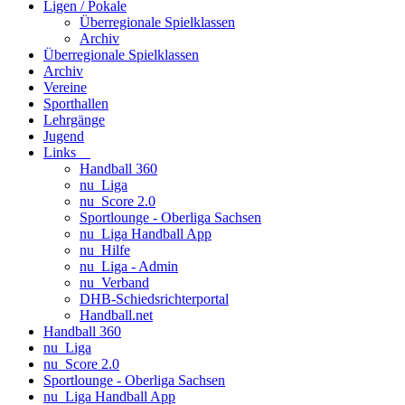
Ligen / Pokale
Überregionale Spielklassen
Archiv
Überregionale Spielklassen
Archiv
Vereine
Sporthallen
Lehrgänge
Jugend
Links
Handball 360
nu_Liga
nu_Score 2.0
Sportlounge - Oberliga Sachsen
nu_Liga Handball App
nu_Hilfe
nu_Liga - Admin
nu_Verband
DHB-Schiedsrichterportal
Handball.net
Handball 360
nu_Liga
nu_Score 2.0
Sportlounge - Oberliga Sachsen
nu_Liga Handball App