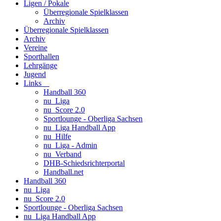
Ligen / Pokale
Überregionale Spielklassen
Archiv
Überregionale Spielklassen
Archiv
Vereine
Sporthallen
Lehrgänge
Jugend
Links
Handball 360
nu_Liga
nu_Score 2.0
Sportlounge - Oberliga Sachsen
nu_Liga Handball App
nu_Hilfe
nu_Liga - Admin
nu_Verband
DHB-Schiedsrichterportal
Handball.net
Handball 360
nu_Liga
nu_Score 2.0
Sportlounge - Oberliga Sachsen
nu_Liga Handball App