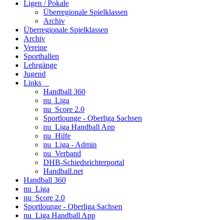
Ligen / Pokale
Überregionale Spielklassen
Archiv
Überregionale Spielklassen
Archiv
Vereine
Sporthallen
Lehrgänge
Jugend
Links
Handball 360
nu_Liga
nu_Score 2.0
Sportlounge - Oberliga Sachsen
nu_Liga Handball App
nu_Hilfe
nu_Liga - Admin
nu_Verband
DHB-Schiedsrichterportal
Handball.net
Handball 360
nu_Liga
nu_Score 2.0
Sportlounge - Oberliga Sachsen
nu_Liga Handball App