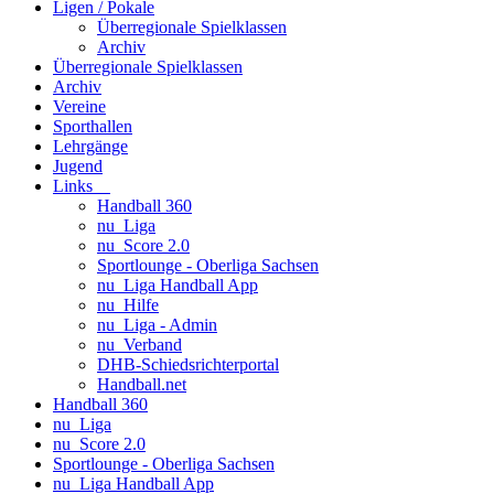
Ligen / Pokale
Überregionale Spielklassen
Archiv
Überregionale Spielklassen
Archiv
Vereine
Sporthallen
Lehrgänge
Jugend
Links
Handball 360
nu_Liga
nu_Score 2.0
Sportlounge - Oberliga Sachsen
nu_Liga Handball App
nu_Hilfe
nu_Liga - Admin
nu_Verband
DHB-Schiedsrichterportal
Handball.net
Handball 360
nu_Liga
nu_Score 2.0
Sportlounge - Oberliga Sachsen
nu_Liga Handball App