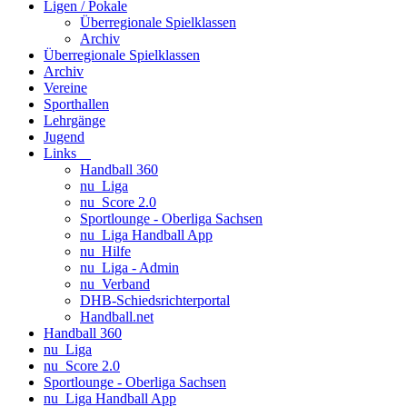
Ligen / Pokale
Überregionale Spielklassen
Archiv
Überregionale Spielklassen
Archiv
Vereine
Sporthallen
Lehrgänge
Jugend
Links
Handball 360
nu_Liga
nu_Score 2.0
Sportlounge - Oberliga Sachsen
nu_Liga Handball App
nu_Hilfe
nu_Liga - Admin
nu_Verband
DHB-Schiedsrichterportal
Handball.net
Handball 360
nu_Liga
nu_Score 2.0
Sportlounge - Oberliga Sachsen
nu_Liga Handball App