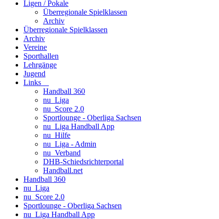
Ligen / Pokale
Überregionale Spielklassen
Archiv
Überregionale Spielklassen
Archiv
Vereine
Sporthallen
Lehrgänge
Jugend
Links
Handball 360
nu_Liga
nu_Score 2.0
Sportlounge - Oberliga Sachsen
nu_Liga Handball App
nu_Hilfe
nu_Liga - Admin
nu_Verband
DHB-Schiedsrichterportal
Handball.net
Handball 360
nu_Liga
nu_Score 2.0
Sportlounge - Oberliga Sachsen
nu_Liga Handball App