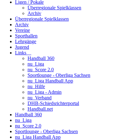
Ligen / Pokale
Überregionale Spielklassen
Archiv
Überregionale Spielklassen
Archiv
Vereine
Sporthallen
Lehrgänge
Jugend
Links
Handball 360
nu_Liga
nu_Score 2.0
Sportlounge - Oberliga Sachsen
nu_Liga Handball App
nu_Hilfe
nu_Liga - Admin
nu_Verband
DHB-Schiedsrichterportal
Handball.net
Handball 360
nu_Liga
nu_Score 2.0
Sportlounge - Oberliga Sachsen
nu_Liga Handball App