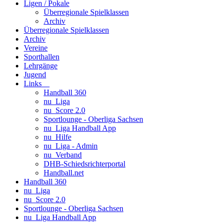
Ligen / Pokale
Überregionale Spielklassen
Archiv
Überregionale Spielklassen
Archiv
Vereine
Sporthallen
Lehrgänge
Jugend
Links
Handball 360
nu_Liga
nu_Score 2.0
Sportlounge - Oberliga Sachsen
nu_Liga Handball App
nu_Hilfe
nu_Liga - Admin
nu_Verband
DHB-Schiedsrichterportal
Handball.net
Handball 360
nu_Liga
nu_Score 2.0
Sportlounge - Oberliga Sachsen
nu_Liga Handball App