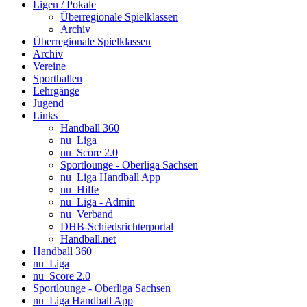
Ligen / Pokale
Überregionale Spielklassen
Archiv
Überregionale Spielklassen
Archiv
Vereine
Sporthallen
Lehrgänge
Jugend
Links
Handball 360
nu_Liga
nu_Score 2.0
Sportlounge - Oberliga Sachsen
nu_Liga Handball App
nu_Hilfe
nu_Liga - Admin
nu_Verband
DHB-Schiedsrichterportal
Handball.net
Handball 360
nu_Liga
nu_Score 2.0
Sportlounge - Oberliga Sachsen
nu_Liga Handball App