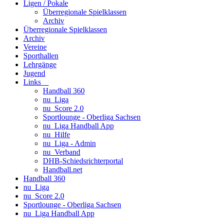
Ligen / Pokale
Überregionale Spielklassen
Archiv
Überregionale Spielklassen
Archiv
Vereine
Sporthallen
Lehrgänge
Jugend
Links
Handball 360
nu_Liga
nu_Score 2.0
Sportlounge - Oberliga Sachsen
nu_Liga Handball App
nu_Hilfe
nu_Liga - Admin
nu_Verband
DHB-Schiedsrichterportal
Handball.net
Handball 360
nu_Liga
nu_Score 2.0
Sportlounge - Oberliga Sachsen
nu_Liga Handball App