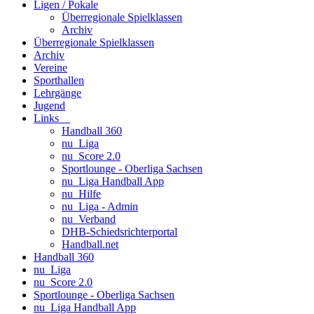
Ligen / Pokale
Überregionale Spielklassen
Archiv
Überregionale Spielklassen
Archiv
Vereine
Sporthallen
Lehrgänge
Jugend
Links
Handball 360
nu_Liga
nu_Score 2.0
Sportlounge - Oberliga Sachsen
nu_Liga Handball App
nu_Hilfe
nu_Liga - Admin
nu_Verband
DHB-Schiedsrichterportal
Handball.net
Handball 360
nu_Liga
nu_Score 2.0
Sportlounge - Oberliga Sachsen
nu_Liga Handball App