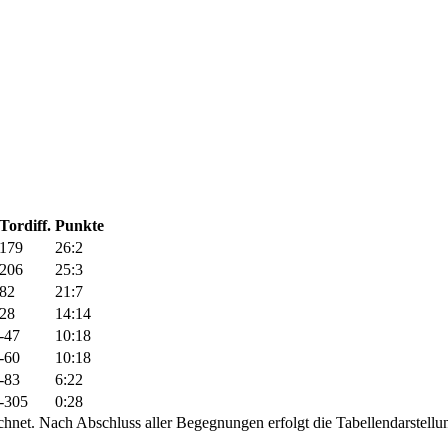
Tordiff.
Punkte
179
26:2
206
25:3
82
21:7
28
14:14
-47
10:18
-60
10:18
-83
6:22
-305
0:28
hnet. Nach Abschluss aller Begegnungen erfolgt die Tabellendarstellu