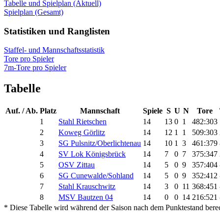
Tabelle und Spielplan (Aktuell)
Spielplan (Gesamt)
Statistiken und Ranglisten
Staffel- und Mannschaftsstatistik
Tore pro Spieler
7m-Tore pro Spieler
Tabelle
Auf. / Ab.
Platz
Mannschaft
Spiele
S
U
N
Tore
1
Stahl Rietschen
14
13
0
1
482:303
2
Koweg Görlitz
14
12
1
1
509:303
3
SG Pulsnitz/Oberlichtenau
14
10
1
3
461:379
4
SV Lok Königsbrück
14
7
0
7
375:347
5
OSV Zittau
14
5
0
9
357:404
6
SG Cunewalde/Sohland
14
5
0
9
352:412
7
Stahl Krauschwitz
14
3
0
11
368:451
8
MSV Bautzen 04
14
0
0
14
216:521
* Diese Tabelle wird während der Saison nach dem Punktestand berec