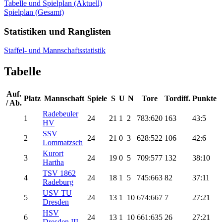
Tabelle und Spielplan (Aktuell)
Spielplan (Gesamt)
Statistiken und Ranglisten
Staffel- und Mannschaftsstatistik
Tabelle
Auf.
Platz
Mannschaft
Spiele
S
U
N
Tore
Tordiff.
Punkte
/ Ab.
Radebeuler
1
24
21
1
2
783:620
163
43:5
HV
SSV
2
24
21
0
3
628:522
106
42:6
Lommatzsch
Kurort
3
24
19
0
5
709:577
132
38:10
Hartha
TSV 1862
4
24
18
1
5
745:663
82
37:11
Radeburg
USV TU
5
24
13
1
10
674:667
7
27:21
Dresden
HSV
6
24
13
1
10
661:635
26
27:21
Dresden III