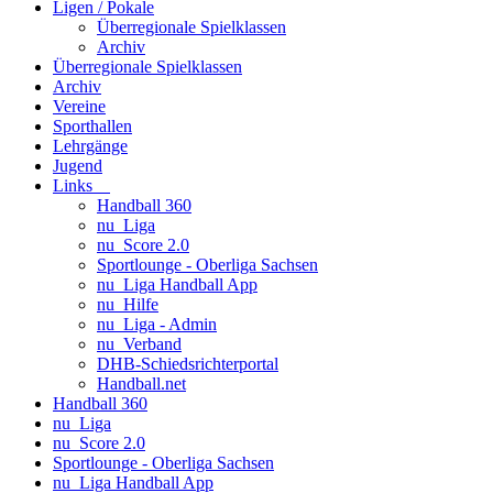
Ligen / Pokale
Überregionale Spielklassen
Archiv
Überregionale Spielklassen
Archiv
Vereine
Sporthallen
Lehrgänge
Jugend
Links
Handball 360
nu_Liga
nu_Score 2.0
Sportlounge - Oberliga Sachsen
nu_Liga Handball App
nu_Hilfe
nu_Liga - Admin
nu_Verband
DHB-Schiedsrichterportal
Handball.net
Handball 360
nu_Liga
nu_Score 2.0
Sportlounge - Oberliga Sachsen
nu_Liga Handball App