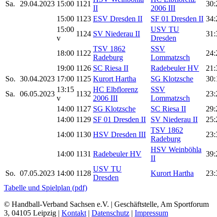
Sa.
29.04.2023
15:00
1121
30:
II
2006 III
15:00
1123
ESV Dresden II
SF 01 Dresden II
34:
15:00
USV TU
1124
SV Niederau II
31:
v
Dresden
TSV 1862
SSV
18:00
1122
24:
Radeburg
Lommatzsch
19:00
1126
SC Riesa II
Radebeuler HV
21:
So.
30.04.2023
17:00
1125
Kurort Hartha
SG Klotzsche
30:
13:15
HC Elbflorenz
SSV
Sa.
06.05.2023
1132
23:
v
2006 III
Lommatzsch
14:00
1127
SG Klotzsche
SC Riesa II
29:
14:00
1129
SF 01 Dresden II
SV Niederau II
25:
TSV 1862
14:00
1130
HSV Dresden III
23:
Radeburg
HSV Weinböhla
14:00
1131
Radebeuler HV
39:
II
USV TU
So.
07.05.2023
14:00
1128
Kurort Hartha
23:
Dresden
Tabelle und Spielplan (pdf)
© Handball-Verband Sachsen e.V. | Geschäftstelle, Am Sportforum
3, 04105 Leipzig |
Kontakt
|
Datenschutz
|
Impressum