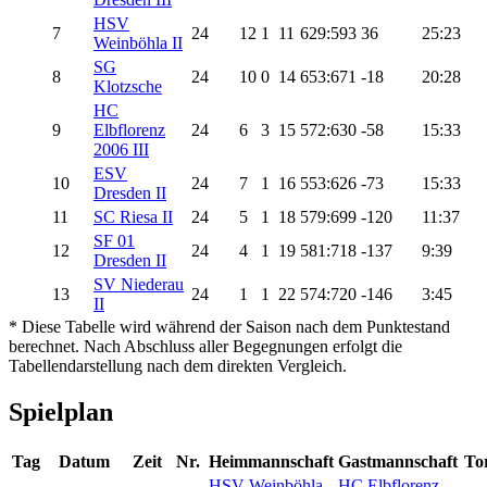
HSV
7
24
12
1
11
629:593
36
25:23
Weinböhla II
SG
8
24
10
0
14
653:671
-18
20:28
Klotzsche
HC
9
Elbflorenz
24
6
3
15
572:630
-58
15:33
2006 III
ESV
10
24
7
1
16
553:626
-73
15:33
Dresden II
11
SC Riesa II
24
5
1
18
579:699
-120
11:37
SF 01
12
24
4
1
19
581:718
-137
9:39
Dresden II
SV Niederau
13
24
1
1
22
574:720
-146
3:45
II
* Diese Tabelle wird während der Saison nach dem Punktestand
berechnet. Nach Abschluss aller Begegnungen erfolgt die
Tabellendarstellung nach dem direkten Vergleich.
Spielplan
Tag
Datum
Zeit
Nr.
Heimmannschaft
Gastmannschaft
To
HSV Weinböhla
HC Elbflorenz